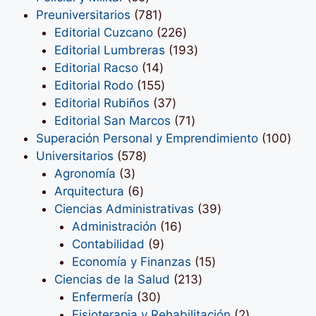
productos
781
Preuniversitarios
781
productos
226
Editorial Cuzcano
226
productos
193
Editorial Lumbreras
193
14
productos
Editorial Racso
14
productos
155
Editorial Rodo
155
productos
37
Editorial Rubiños
37
productos
71
Editorial San Marcos
71
productos
100
Superación Personal y Emprendimiento
100
578
prod
Universitarios
578
3
productos
Agronomía
3
productos
6
Arquitectura
6
productos
39
Ciencias Administrativas
39
16
productos
Administración
16
9
productos
Contabilidad
9
productos
15
Economía y Finanzas
15
213
productos
Ciencias de la Salud
213
30
productos
Enfermería
30
productos
2
Fisioterapia y Rehabilitación
2