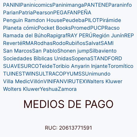
PANINI
Paninicomics
Paninimanga
PANTENE
Paraninfo
Parian
Patria
Pearson
PEGAFAN
PEÑA
Penguin Ramdon House
Peudeba
PILOT
Pirámide
Planeta cómic
Pocket Books
Promed
PUCP
Racso
Ramada del Búho
Rapigraf
RAY PERÚ
Región Junín
REP
Reverté
RMA
Rodhas
Rodo
Rubiños
Salvat
SAMI
San Marcos
San Pablo
Shonen jump
Silbaviento
Sociedades Bíblicas Unidas
Sopena
STANDFORD
SUAVE
SURCO
Teide
Toribio Anyarin Injante
Toromítico
TUINES
TWINS
ULTRACOPY
UMSS
Unimundo
Villa Medic
Villón
VINIFAN
VIRUTEX
Walters Kluwer
Wolters Kluwer
Yeshua
Zamora
MEDIOS DE PAGO
RUC: 20613771591