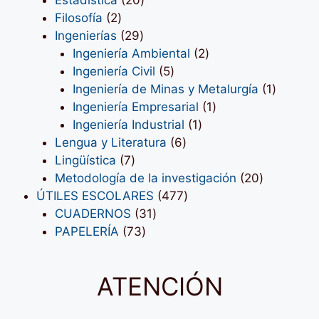
Estadística
20
2
productos
Filosofía
2
productos
29
Ingenierías
29
productos
2
Ingeniería Ambiental
2
5
productos
Ingeniería Civil
5
productos
1
Ingeniería de Minas y Metalurgía
1
1
product
Ingeniería Empresarial
1
1
producto
Ingeniería Industrial
1
6
producto
Lengua y Literatura
6
7
productos
Lingüística
7
productos
20
Metodología de la investigación
20
477
productos
ÚTILES ESCOLARES
477
31
productos
CUADERNOS
31
73
productos
PAPELERÍA
73
productos
ATENCIÓN