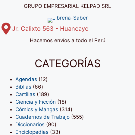
GRUPO EMPRESARIAL KELPAD SRL
Jr. Calixto 563 - Huancayo
Hacemos envíos a todo el Perú
CATEGORÍAS
12
Agendas
12
66
productos
Biblias
66
productos
189
Cartillas
189
productos
18
Ciencia y Ficción
18
productos
314
Cómics y Mangas
314
productos
555
Cuadernos de Trabajo
555
90
productos
Diccionarios
90
productos
33
Enciclopedias
33